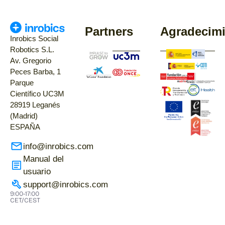
Partners
Agradecimi
Inrobics Social
Robotics S.L.
Av. Gregorio
Peces Barba, 1
Parque
Científico UC3M
28919 Leganés
(Madrid)
ESPAÑA
info@inrobics.com
Manual del
usuario
support@inrobics.com
9:00-17:00
CET/CEST